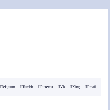
수
숙소마케팅
Telegram
Tumblr
Pinterest
Vk
Xing
Email