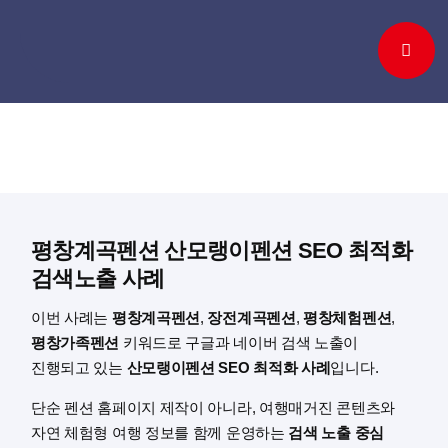
Skip
to
content
평창계곡펜션 산모랭이펜션 SEO 최적화
검색노출 사례
이번 사례는
평창계곡펜션
,
장전계곡펜션
,
평창체험펜션
,
평창가족펜션
키워드로 구글과 네이버 검색 노출이
진행되고 있는
산모랭이펜션 SEO 최적화 사례
입니다.
단순 펜션 홈페이지 제작이 아니라, 여행매거진 콘텐츠와
자연 체험형 여행 정보를 함께 운영하는
검색 노출 중심