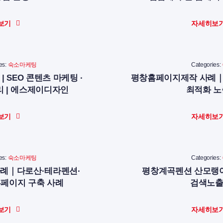
보기
자세히보
es:
숙소마케팅
Categories:
 SEO 콘텐츠 마케팅 ·
평창홈페이지제작 사례｜
 | 에스제이디자인
최적화 
보기
자세히보
es:
숙소마케팅
Categories:
례｜다로산·테라펜션·
평창계곡펜션 산모랭이
페이지 구축 사례
검색노출
보기
자세히보