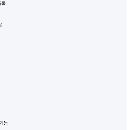
 등록
성
보
 가능